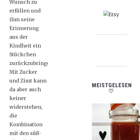
Wunsch zu
erfüllen und
ihm seine
Erinnerung
aus der
Kindheit ein
Stückchen
zurückzubringen.
Mit Zucker
und Zimt kann
MEISTGELESEN
da aber auch
♡
keiner
widerstehen,
die
Kombination
mit den süß-