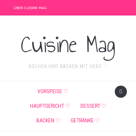
ÜBER CUISINE MAG
Cuisine Mag
KOCHEN UND BACKEN MIT HERZ ♡
VORSPEISE ♡
HAUPTGERICHT ♡
DESSERT ♡
BACKEN ♡
GETRÄNKE ♡