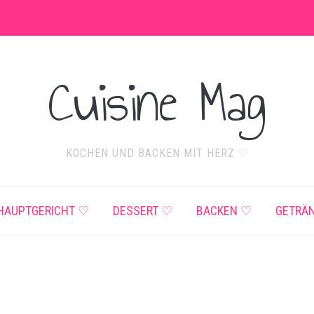
Cuisine Mag
KOCHEN UND BACKEN MIT HERZ ♡
HAUPTGERICHT ♡
DESSERT ♡
BACKEN ♡
GETRÄ