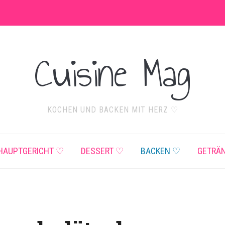
Cuisine Mag
KOCHEN UND BACKEN MIT HERZ ♡
HAUPTGERICHT ♡
DESSERT ♡
BACKEN ♡
GETRÄ