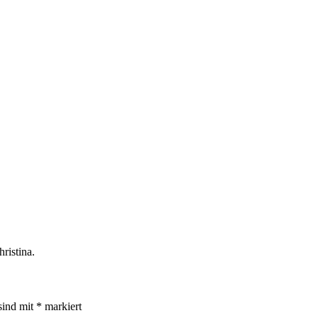
ristina.
sind mit
*
markiert