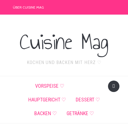
ÜBER CUISINE MAG
Cuisine Mag
KOCHEN UND BACKEN MIT HERZ ♡
VORSPEISE ♡
HAUPTGERICHT ♡
DESSERT ♡
BACKEN ♡
GETRÄNKE ♡